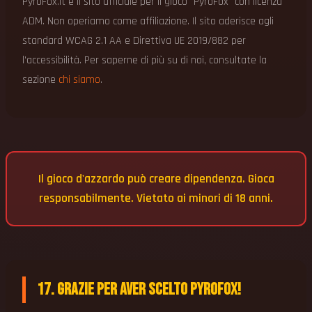
PyroFox.it è il sito ufficiale per il gioco "PyroFox" con licenza
ADM. Non operiamo come affiliazione. Il sito aderisce agli
standard WCAG 2.1 AA e Direttiva UE 2019/882 per
l'accessibilità. Per saperne di più su di noi, consultate la
sezione
chi siamo
.
Il gioco d'azzardo può creare dipendenza. Gioca
responsabilmente. Vietato ai minori di 18 anni.
17. Grazie per aver scelto PyroFox!