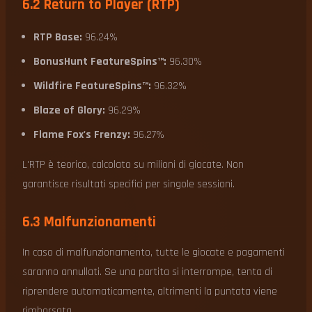
6.2 Return to Player (RTP)
RTP Base:
96.24%
BonusHunt FeatureSpins™:
96.30%
Wildfire FeatureSpins™:
96.32%
Blaze of Glory:
96.29%
Flame Fox's Frenzy:
96.27%
L'RTP è teorico, calcolato su milioni di giocate. Non
garantisce risultati specifici per singole sessioni.
6.3 Malfunzionamenti
In caso di malfunzionamento, tutte le giocate e pagamenti
saranno annullati. Se una partita si interrompe, tenta di
riprendere automaticamente, altrimenti la puntata viene
rimborsata.